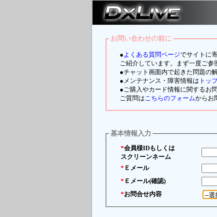
お問い合わせの前に
●
よくある質問ページ
でサイトに寄
ご紹介しています。まず一度ご参
●チャット画面内で起きた問題の
●メンテナンス・障害情報は
トッ
●ご購入やカード情報に関するお
ご質問は
こちらのフォーム
からお
基本情報入力
*
会員様IDもしくは
スクリーンネーム
*
Ｅメール
*
Ｅメール(確認)
*
お問合せ内容